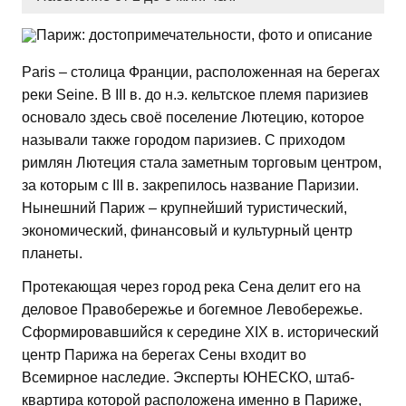
Paris – столица Франции, расположенная на берегах
реки Seine. В III в. до н.э. кельтское племя паризиев
основало здесь своё поселение Лютецию, которое
называли также городом паризиев. С приходом
римлян Лютеция стала заметным торговым центром,
за которым с III в. закрепилось название Паризии.
Нынешний Париж – крупнейший туристический,
экономический, финансовый и культурный центр
планеты.
Протекающая через город река Сена делит его на
деловое Правобережье и богемное Левобережье.
Сформировавшийся к середине XIX в. исторический
центр Парижа на берегах Сены входит во
Всемирное наследие. Эксперты ЮНЕСКО, штаб-
квартира которой расположена именно в Париже,