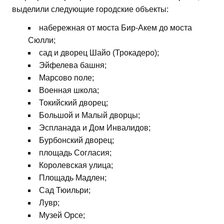
выделили следующие городские объекты:
набережная от моста Бир-Акем до моста
Сюлли;
сад и дворец Шайо (Трокадеро);
Эйфелева башня;
Марсово поле;
Военная школа;
Токийский дворец;
Большой и Малый дворцы;
Эспланада и Дом Инвалидов;
Бурбонский дворец;
площадь Согласия;
Королевская улица;
Площадь Мадлен;
Сад Тюильри;
Лувр;
Музей Орсе;